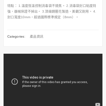
特點： 1.溫度恆溫控制消毒袋不燒焦。 2.消毒袋封口粘度特
強，器械保證不掉出。 3.頂級鋼壓花製造，美觀又耐用。 4.
封口寬度10mm，超過國際標準規定（8mm）。
Categories:
產品資訊