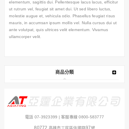
elementum, sagittis dui. Pellentesque lacus lacus, efficitur
ut rutrum vel, feugiat sit amet dui. Ut sed libero luctus,
molestie augue et, vehicula odio. Phasellus feugiat risus
mauris, in accumsan ipsum mollis vel. Nulla cursus dui ut
ante volutpat, quis ultrices velit elementum. Vivamus
ullamcorper velit.
商品分類
電話
07-3923399
| 客服專線
0800-583777
80772
97
高雄市三民區信國路
號