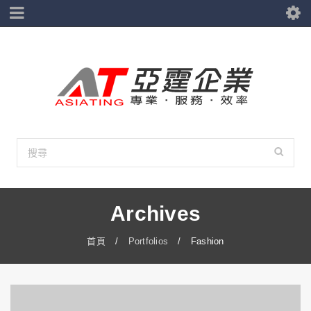
Archives
首頁
/
Portfolios
/
Fashion