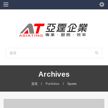
Archives
首頁
/
Portfolios
/
Sports